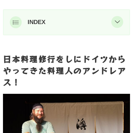
INDEX
日本料理修行をしにドイツからやっ
てきた料理人のアンドレアス！
お茶を入れるアンドレアス
日本料理修行をしにドイツから
猪肉のローストの準備をするアンド
やってきた料理人のアンドレア
レアス
ス！
オキオリーブガーデンカフェでの記
念撮影するアンドレアス
ドーナッツを準備するアンドレアス
猪肉のローストを確認するアンドレ
アス