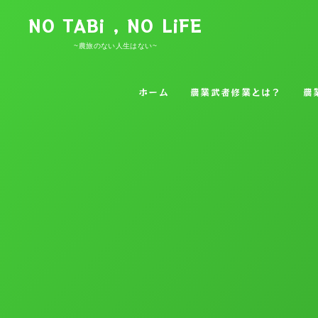
NO TABi , NO LiFE
~農旅のない人生はない~
ホーム
農業武者修業とは？
農