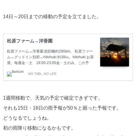
14日～20日までの移動の予定を立てました。
松原ファーム→洋香園
松原ファーム→洋香園 総距離約280km。 松原ファー
ム→グッドイン別府→hitohuki 約38㎞。hitohuki お茶
屋。毎週金・土 19:00-23:00金・土のみ、この予
定。 グッドイン別府→クレドホテル臼杵 海廻りで、
NO TABi , NO LiFE
59㎞。 クレドホテル臼杵→Hostel UND BASE(プラン
B) 海廻りで、約32㎞。 クレドホテル臼杵→御料理民
宿 三休（プランA） 海沿いで、65km。 御料理民宿 三
休 TEL 0972-44-0557 第二候補 民宿いとう TEL
1週間移動で、天気の予定で確定できずです。
0972-42-1815 第三候補 民宿 清水マリン TEL
0972-43-3887 御料理民宿 三休→ホテルルートイン…
それも15日・16日の雨予報が50％と困った予報です。
どうなるでしょうね。
初の雨降り移動になるかもです。