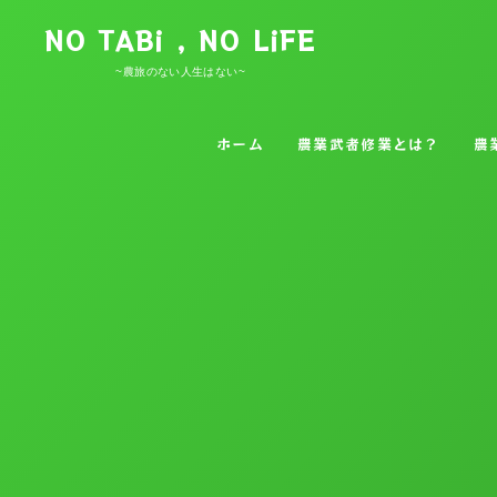
NO TABi , NO LiFE
~農旅のない人生はない~
ホーム
農業武者修業とは？
農