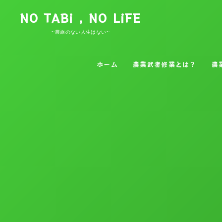
NO TABi , NO LiFE
~農旅のない人生はない~
ホーム
農業武者修業とは？
農