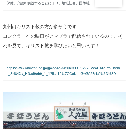
保健、介護を実践することにより、地域社会、国際社
会の健康の増進と福祉の充実に貢献しています。
九州はキリスト教の方が多そうです！
コンクラーベの映画がアマプラで配信されているので、そ
れを見て、キリスト教を学びたいと思います！
https://www.amazon.co.jp/gp/video/detail/B0FCQP291V/ref=atv_mv_hom_
c_3N84Xx_HSad9eb9_1_1?jic=16%7CCgNhbGwSA2FsbA%3D%3D