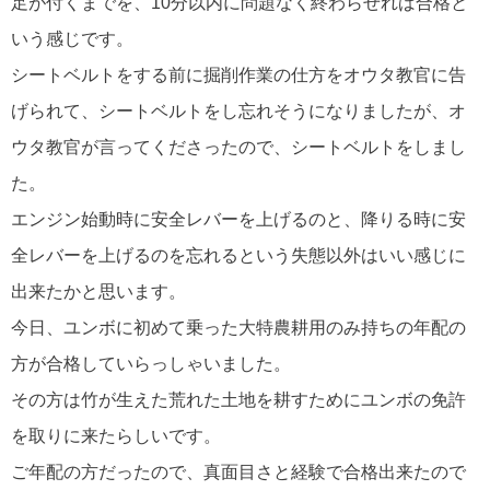
足が付くまでを、10分以内に問題なく終わらせれば合格と
いう感じです。
シートベルトをする前に掘削作業の仕方をオウタ教官に告
げられて、シートベルトをし忘れそうになりましたが、オ
ウタ教官が言ってくださったので、シートベルトをしまし
た。
エンジン始動時に安全レバーを上げるのと、降りる時に安
全レバーを上げるのを忘れるという失態以外はいい感じに
出来たかと思います。
今日、ユンボに初めて乗った大特農耕用のみ持ちの年配の
方が合格していらっしゃいました。
その方は竹が生えた荒れた土地を耕すためにユンボの免許
を取りに来たらしいです。
ご年配の方だったので、真面目さと経験で合格出来たので