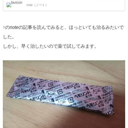
note（ノート）
ました。 で、木曜日の今日、9月3日に受診です。 8月
24日にトイレでできものに気づきました。 発見後1日
目は少し痛かったですが、その後触っても痛みはあり
ませんでした。 メドレーやyoutubeやグーグル先生な
↑のnoteの記事を読んでみると、ほっといても治るみたいで
どで調べてみると痔な感じでした。 できものがどんな
のかを見たくて、スマホで写真を撮り、確認したりし
した。
ました。 肛門の病気を調べていく中でできものが青っ
ぽかったら、いぼ痔だというのを見て、多
しかし、早く治したいので薬で試してみます。