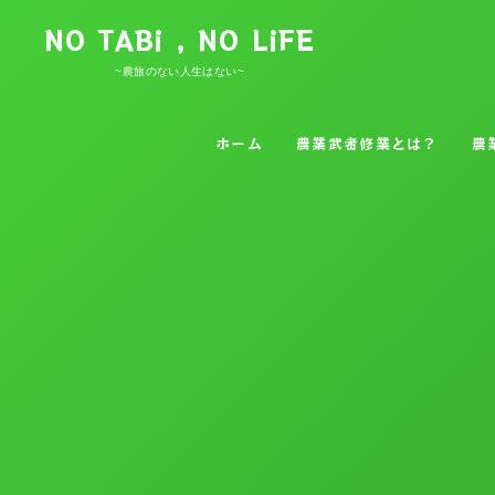
NO TABi , NO LiFE
~農旅のない人生はない~
ホーム
農業武者修業とは？
農