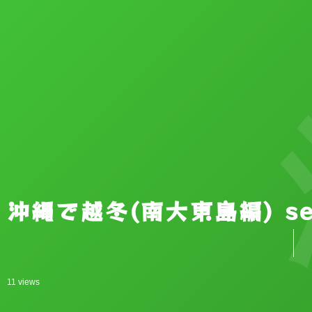
沖縄
沖縄で越冬(南大東島編) se
11 views