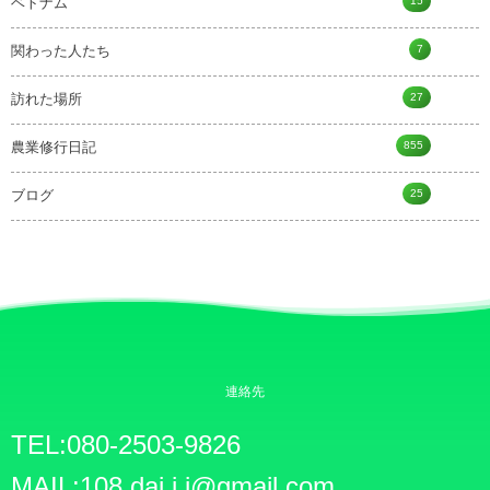
15
ベトナム
7
関わった人たち
27
訪れた場所
855
農業修行日記
25
ブログ
連絡先
TEL:080-2503-9826
MAIL:108.dai.i.i@gmail.com