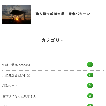
駒入駅→成田空港 電車パターン
カテゴリー
97
沖縄で越冬 season1
14
大型免許合宿の日記
24
移動ルート
18
お世話になった農家さん