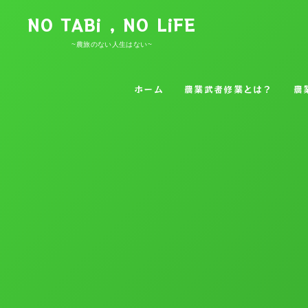
NO TABi , NO LiFE
~農旅のない人生はない~
ホーム
農業武者修業とは？
農