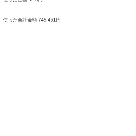
使った合計金額 745,451円
201 views
この記事を書いた人
百姓/映像作家/サイクリスト
飯塚 大
百姓を目指す人。名は大。姓は飯塚。よろしくお願いい