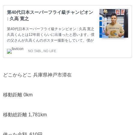
第40代日本スーパーフライ級チャンピオン
: 久高 寛之
第40代日本スーパーフライ級チャンピオン : 久高 寛之
久高くんとは12年前くらいに出逢ったと思います。僕
の父さんが久高くんのポスター撮影をしていて、僕が
父さんのポスター撮影のアシスタントとして行くよう
NO TABi , NO LiFE
になり、そういう感じで久高くんと出逢いました。 多
分、2010年の対ウーゴ・カサレス戦での試合を、父さ
んと一緒に写真撮影したのが僕の久高くんを撮影する
初めだったと思います。2013年の対ソニー・ボーイ・
どこからどこ 兵庫県神戸市滞在
ハロで僕自身が編集する試合動画を撮影しに行ったよ
うです。僕の手元にあった一番古い試合動画が2013年
だったので、そう推測してます。そこから僕が予定を
合わせられる限り、久高くんの試合を撮影しに行き…
移動距離 0km
移動総距離 1,781km
使った金額 610円