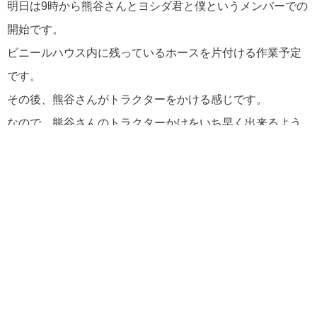
明日は9時から熊谷さんとヨシダ君と僕というメンバーでの
開始です。
ビニールハウス内に残っているホースを片付ける作業予定
です。
その後、熊谷さんがトラクターをかける感じです。
なので、熊谷さんのトラクターかけをいち早く出来るよう
に頑張りたいと思います。
どこからどこ 高知県東洋町滞在
移動距離 0km
移動時間 0分