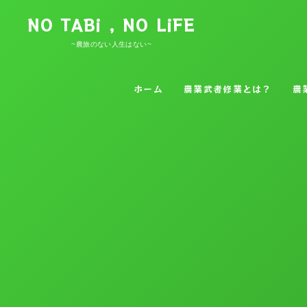
NO TABi , NO LiFE
~農旅のない人生はない~
ホーム
農業武者修業とは？
農