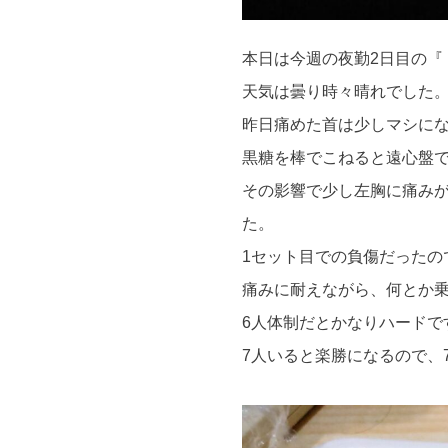
本日は今週の夜勤2日目の『
天気は曇り時々晴れでした
昨日痛めた首は少しマシに
黒糖を棒でこねると遠心盤
その影響で少し左胸に痛み
た。
1セット目での負傷だったの
痛みに耐えながら、何とか
6人体制だとかなりハードで
7人いると楽勝になるので、