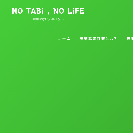
NO TABi , NO LiFE
~農旅のない人生はない~
ホーム
農業武者修業とは？
農