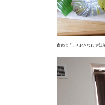
夜食は『ＪＡおきなわ 伊江