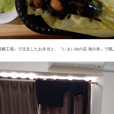
製糖工場』で注文したお弁当と、『いまいゆの店 海の幸』で購