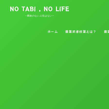
NO TABi , NO LiFE
~農旅のない人生はない~
ホーム
農業武者修業とは？
農