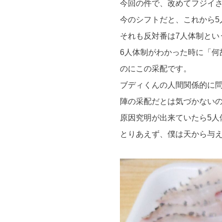
今回の件で、改めてフジイ
今のシフトだと、これから5
それも反対番は7人体制とい
6人体制がわかった時に「何
のにこの采配です。
ブディくんの人間関係的に
陣の采配だとは気づかない
原因究明が出来ていたら5人
とりあえず、僕は天から与