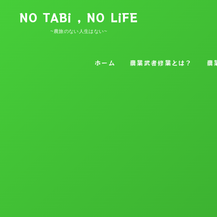
NO TABi , NO LiFE
~農旅のない人生はない~
ホーム
農業武者修業とは？
農