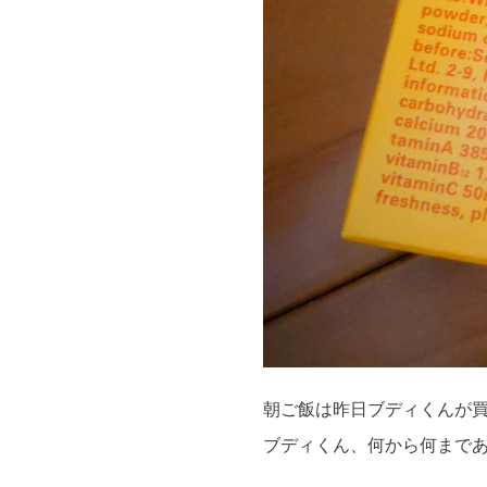
朝ご飯は昨日ブディくんが
ブディくん、何から何まで