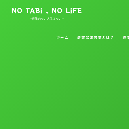
NO TABi , NO LiFE
~農旅のない人生はない~
ホーム
農業武者修業とは？
農