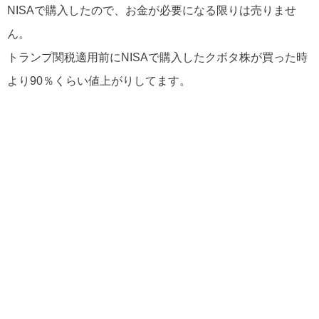
NISAで購入したので、お金が必要になる限りは売りませ
ん。
トランプ関税適用前にNISAで購入したクボタ株が買った時
より90％くらい値上がりしてます。
クボタ株を買った時は利回り3％くらいでしたが、今は2％
いかないくらいです。
買った時期正解でした！
クボタ株も売ることがないので、今持っている株は配当を
ひたすらもらい続けたいと思います！
使ったお金 0円
views